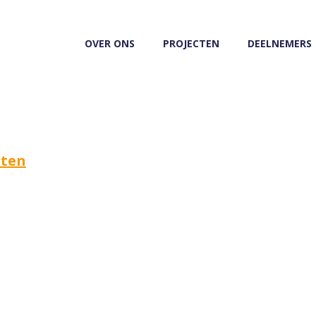
OVER ONS
PROJECTEN
DEELNEMERS
 from: Uncategorized
nten