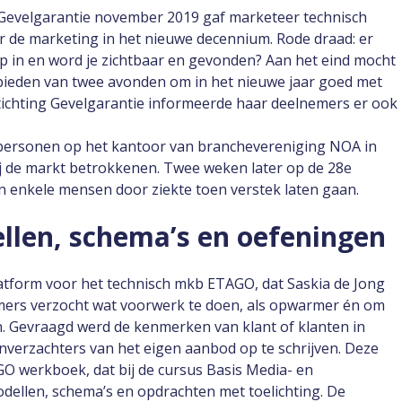
 Gevelgarantie november 2019 gaf marketeer technisch
r de marketing in het nieuwe decennium. Rode draad: er
op in en word je zichtbaar en gevonden? Aan het eind mocht
bieden van twee avonden om in het nieuwe jaar goed met
Stichting Gevelgarantie informeerde haar deelnemers er ook
7 personen op het kantoor van branchevereniging NOA in
bij de markt betrokkenen. Twee weken later op de 28e
 enkele mensen door ziekte toen verstek laten gaan.
len, schema’s en oefeningen
latform voor het technisch mkb ETAGO, dat Saskia de Jong
emers verzocht wat voorwerk te doen, als opwarmer én om
n. Gevraagd werd de kenmerken van klant of klanten in
nverzachters van het eigen aanbod op te schrijven. Deze
O werkboek, dat bij de cursus Basis Media- en
dellen, schema’s en opdrachten met toelichting. De