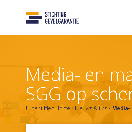
Media- en ma
SGG op sche
U bent hier:
Home
/
Nieuws & tips
/
Media- 