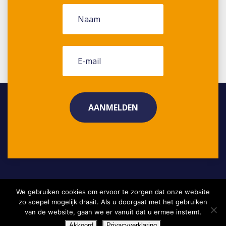
We gebruiken cookies om ervoor te zorgen dat onze website
Copyright 2026 •
Disclaimer
Project aanleveren?
zo soepel mogelijk draait. Als u doorgaat met het gebruiken
Privacyverklaring
van de website, gaan we er vanuit dat u ermee instemt.
Akkoord
Privacyverklaring